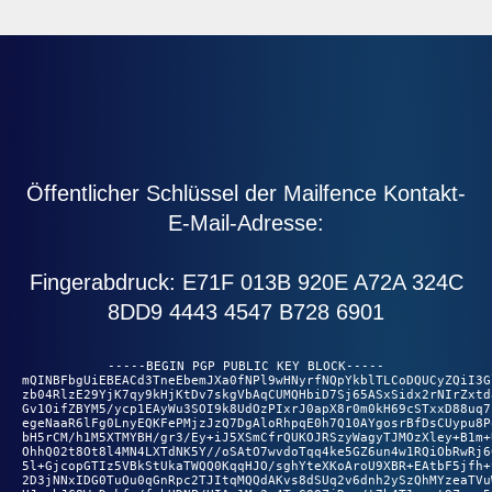
Öffentlicher Schlüssel der Mailfence Kontakt-
E-Mail-Adresse:
Fingerabdruck: E71F 013B 920E A72A 324C
8DD9 4443 4547 B728 6901
-----BEGIN PGP PUBLIC KEY BLOCK-----

mQINBFbgUiEBEACd3TneEbemJXa0fNPl9wHNyrfNQpYkblTLCoDQUCyZQiI3Gl
zb04RlzE29YjK7qy9kHjKtDv7skgVbAqCUMQHbiD7Sj65ASxSidx2rNIrZxtda
Gv1OifZBYM5/ycp1EAyWu3SOI9k8UdOzPIxrJ0apX8r0m0kH69cSTxxD88uq7L
egeNaaR6lFg0LnyEQKFePMjzJzQ7DgAloRhpqE0h7Q10AYgosrBfDsCUypu8Po
bH5rCM/h1M5XTMYBH/gr3/Ey+iJ5XSmCfrQUKOJRSzyWagyTJMOzXley+B1m+U
OhhQ02t8Ot8l4MN4LXTdNK5Y//oSAtO7wvdoTqq4ke5GZ6un4w1RQiObRwRj60
5l+GjcopGTIz5VBkStUkaTWQQ0KqqHJO/sghYteXKoAroU9XBR+EAtbF5jfh+t
2D3jNNxIDG0TuOu0qGnRpc2TJItqMQQdAKvs8dSUq2v6dnh2ySzQhMYzeaTVuW