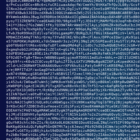
UJgubJC8WeDekfa/fqbHDNP/HIAy1Mn2u4TuGQQZjRws/t7b4T1ypgt9Znup5C
q/PnCuio5DCo+8Rc6+LYuCR1iwaxAdqcfW/CmmYh/8tHXaThfQvJL08y/Gcsfq
SlNxo2dwd1VQmWvgVdyvWjSwBJkjDgIjuYzPRKyC5nn5s0MTYbfnnuNEOQARAQ
tB9TdXBwb3J0IDxzdXBwb3J0QG1haWxmZW5jZS5jb20+iQJQBBABCABEBYJpsT
BYkWmkeABAsJBwgJkERDRUe3KGkBAxUICgQWAAIBAhkBApsDAh4BFiEE5x8BO5
pyoyTI3ZRENFR7coaQEAAD29D/98gXsO7fyjJE0sEYjMAMVfQc0JoqFnB+EH2W
541YY28ovZfGsZWW6ltFKy7Q39WTARrAWeDY5ZlAyLy5QHGZR+bU5w8uCbzJHw
Ss3fNLS7q7UxHgkDyTxvZjPLsxxxler/N9GpLRg7MZjLiR0A1IEPQkKOH4njH4
LfwbJ9oR99kmZCd1lvpTA5OsLgampMY/BURgZLh1f8GilK6eaPRjzV+lATLsEO
KMbWZZX5AHqT7AhirQrmy73YwkDlNI/6hcsM+cFlAxx/DPPceIQariyKx91pik
e57U6POKWjHqNXKLx7dn5Wam0r3szvIPXj3NqIiMJ5UPEavdt14uSTlVjPA/mb
gb0T0b6bYttR6svGV8pTuDFlxmWqOMd4qFij1dDc7s2SDwAQbB2h4SCJcGR+V0
0xgmqhobG2zHSWgNneIcZElnX+gGiTPpJItAs6jiZV/ui7gJ1df7JsR8yNFVDi
G3dFBSKEwnpKiB9Ez1kcFVB6xo6kaPqft4fLcA+mNcRsfmKkJFohQSUJF2aAcJ
Qf92dO7+Tg8+T8es+/W88N0zpeGjgjmxRTD95SImdSzh+4AhL++2DlIlUIHE5X
kNy69frc+K0vbZC0CvoyBf3phiZfIOyLGXTV1MHBwBgoNZI6FizKzpedKA2cdZ
zCldrLkCDQRW4FIhARAA6U0wsrrXFV6ku5iLPaty5nMfYCsKR5EMqLl65Vf3ph
x/ejRMfITd2F/axGagDYm3u6OUi2njVKlThaDicOao1jAlM3CE9chrLYhB+5cH
axN74tRNWycgS8Sdk9mF27xN5BVSIlf2xmclYHhJrqtGBEjo1BwVblhiW1hRH4
yHkEY7X8KyKu8Dna9bb1Q7dLqVBeRvyOR8p+ZgDpjx7ccFALHuvrBbKAqN2GIX
yi452u4/IWOqw87uWn5j1WMK8vmYb8CpsWDS/y5N5ynB0kmlzXBtpRwQWMfmJu
yKW8PQPiSgAcEJA1RLP1TxgXDTwsR8xVkcCBiThf5Irwc+6aFgRk5ptnPXlzPP
yKyuTDX1D10Ebrrt/RzKBghXd9NNLUC4xPP3aCGaX9yjXkrHkQAkZTyvRLt4xL
e1IkN7QwnlvaOtw8YxSaiYCJAtCl5ek2Br61UBRaF1+pCpvKQwpi/aUNzKTo0w
X1NBKQC40d56tTF5ip6KzzQyi4PtimoPDt2b5bF2xV3xvNwFwXJzvvRSGsqokc
6zhzNA2CSqRK5JGQLm9iCoNbWSgsxJIVzN9KsaXOgTUglbTRty2BzjmpNiPkWx
3rKQxCAGfJZDBCOvDiwYmoexCCzOiSFyxLVImo8XmWAqb7VieSKzlSNScir/VT
EQEAAYkCPAQYAQgAMAWCabE3ygWJFppHgAmQRENFR7coaQECmwwWIQTnHwE7kg
KjJMjdlEQ0VHtyhpAQAAPVcP/i/7lNI5k1oGh7o2sZtoH4q6QvyGjIRonZfsAG
A7az9StbcgYcnCpDU/jm/KMozfStdaZmGekyW+xGrugCmvVyW1TGijLX0GwS4s
gQuYhR3chtc30xZIs/NjGAXo0LKGNJ69D1Dos652odLINqlrnY5IFt9OpfRazu
BoK6gdGkkdiQLFpNqP5GnQN7Mt7ajc6JewujP0z92h0b141We/ojxXPu9rUyWG
BuwFCvG6TXyiUBXjhiAxS9dDUUhnblM2SpizuRQHUvn3hjTfWaTiNy5nLqWeS7
Fs2bBo7OmEstGkLyMof/yI0ogZmAPYkWf9GnTB0E2yZIAbo2nYra9Q+zjuatJJ
pu/yDQajwBSNOgBfs7GeClKD/hu6xt5d5w48iWxwtSMpeMtVozLkPvNlB7qPN5