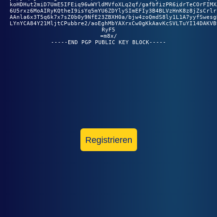
koHDHut2miD7UmE5IFEiq96wWYldMVfoXLq2qf/gafbfizPR6idrTeCOrFIMXA
6U5rxz6MoAIRyKQtheI9isYq5mYU6ZDYlySImEFIy3B4BLVzHnK8z8jZsCrlrI
AAnla6x3T5q6k7x7sZ0b0y9NfE23ZBXH0a/bjw4zoQmdS8ly1L1A7yyfSwesgH
LYnYCA84Y21MljtCPubbre2/aoEghMbYAXrxCw0gKkAavKcSVLTuYI14DAKVB9
RyF5

=m8x/

Registrieren