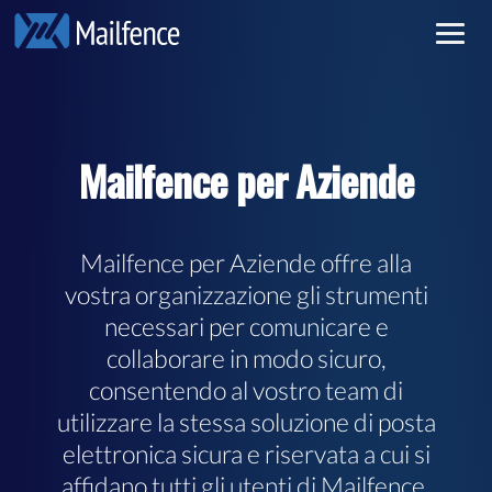
Email riservata
Accedi
Email sicura
Iscrizione
Mailfence per Aziende
Tariffe
Per saperne di più
Mailfence per Aziende offre alla
vostra organizzazione gli strumenti
necessari per comunicare e
collaborare in modo sicuro,
consentendo al vostro team di
utilizzare la stessa soluzione di posta
elettronica
sicura
e
riservata
a cui si
affidano tutti gli utenti di Mailfence.