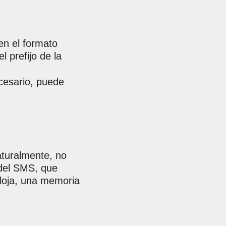
en el formato
l prefijo de la
ecesario, puede
aturalmente, no
 del SMS, que
floja, una memoria