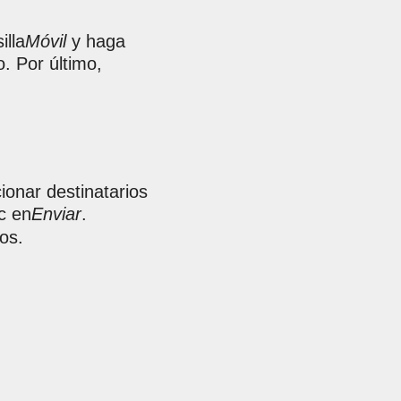
illa
Móvil
y haga
. Por último,
ionar destinatarios
c en
Enviar
.
os.