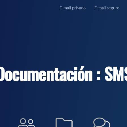
E-mail privado
E-mail seguro
Documentación : SM