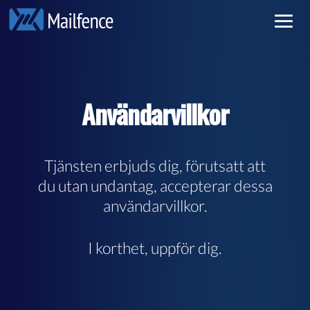
Privat e-post
Log in
Säker e-post
Sign up
Användarvillkor
Pricing
Läs mer
Tjänsten erbjuds dig, förutsatt att
du utan undantag, accepterar dessa
användarvillkor.
I korthet, uppför dig.