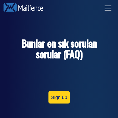
Özel e-posta
Kayıt olmak
Güvenli e-posta
Üye olmak
Bunlar en sık sorulan
Pricing
sorular (FAQ)
Devamını oku
Sign up