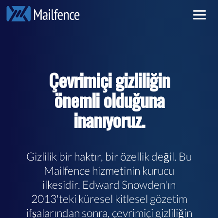
Özel e-posta
Kayıt olmak
Güvenli e-posta
Üye olmak
Çevrimiçi gizliliğin
Pricing
önemli olduğuna
Devamını oku
inanıyoruz.
Gizlilik bir haktır, bir özellik değil. Bu
Mailfence hizmetinin kurucu
ilkesidir. Edward Snowden'ın
2013'teki küresel kitlesel gözetim
ifşalarından sonra, çevrimiçi gizliliğin