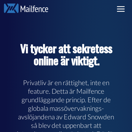
Privat e-post
Log in
Säker e-post
Sign up
Vi tycker att sekretess
Pricing
online är viktigt.
Läs mer
Privatliv är en rättighet, inte en
feature. Detta är Mailfence
grundläggande princip. Efter de
globala massövervaknings-
avslöjandena av Edward Snowden
så blev det uppenbart att