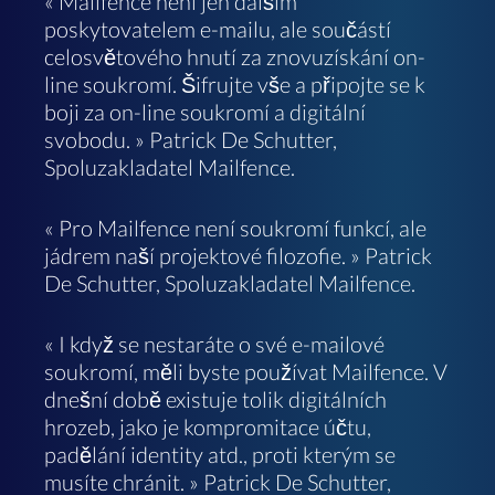
« Mailfence není jen dalším
poskytovatelem e-mailu, ale součástí
celosvětového hnutí za znovuzískání on-
line soukromí. Šifrujte vše a připojte se k
boji za on-line soukromí a digitální
svobodu. » Patrick De Schutter,
Spoluzakladatel Mailfence.
« Pro Mailfence není soukromí funkcí, ale
jádrem naší projektové filozofie. » Patrick
De Schutter, Spoluzakladatel Mailfence.
« I když se nestaráte o své e-mailové
soukromí, měli byste používat Mailfence. V
dnešní době existuje tolik digitálních
hrozeb, jako je kompromitace účtu,
padělání identity atd., proti kterým se
musíte chránit. » Patrick De Schutter,