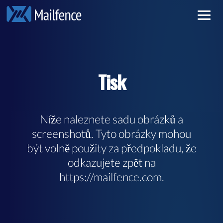
Soukromý e-mail
Přihlásit se
Bezpečný e-mail
Registrace
Tisk
Pricing
Přečtěte si více
Níže naleznete sadu obrázků a
screenshotů. Tyto obrázky mohou
být volně použity za předpokladu, že
odkazujete zpět na
https://mailfence.com.