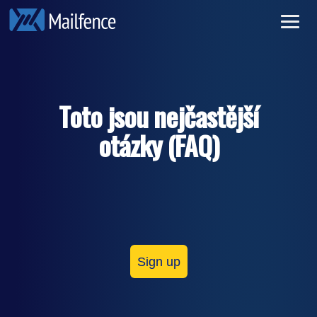
Soukromý e-mail
Přihlásit se
Bezpečný e-mail
Registrace
Toto jsou nejčastější
Pricing
otázky (FAQ)
Přečtěte si více
Sign up